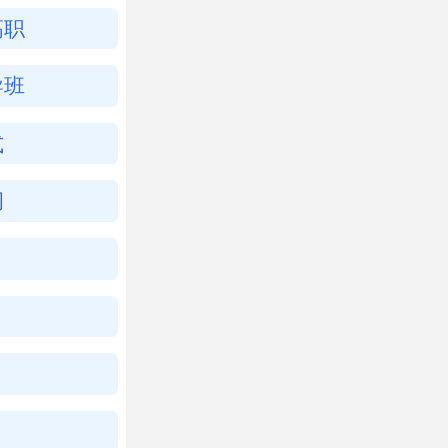
高职
导班
式
纲