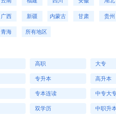
云南
福建
四川
安徽
湖北
广西
新疆
内蒙古
甘肃
贵州
青海
所有地区
高职
大专
专升本
高升本
专本连读
中专大
双学历
中职升