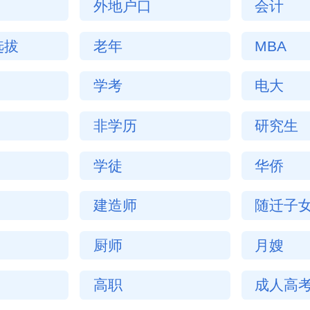
外地户口
会计
选拔
老年
MBA
学考
电大
非学历
研究生
学徒
华侨
建造师
随迁子
厨师
月嫂
高职
成人高