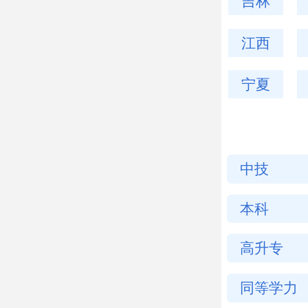
吉林
江西
宁夏
中技
本科
高升专
同等学力