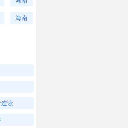
湖南
海南
专连读
本