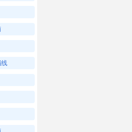
南
档线
南