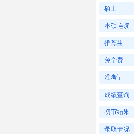
硕士
本硕连读
推荐生
免学费
准考证
成绩查询
初审结果
录取情况