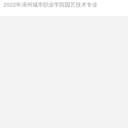
2022年漳州城市职业学院园艺技术专业
联系我们
合作微信：
|
删除或更正信息：
xxxx@qq.com