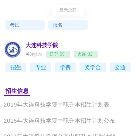
来人员随迁子女报考普通高等学校实施办法》规定的
外来人员随迁子女考生，可以报名参加普通高等学校
显示全部
招生全国统一考试。
考试
报名
（三）符合下列条件的人员，可以在我省报名参加普
通高等学校招生全国统一考试。
大连科技学院
1.持有香港或澳门居民身份证，同时持有《港澳居民
关注排名
辽宁
59
大连
32
来往内地通行证》或《港澳居民居住证》，高中阶段
招生
专业
学费
奖学金
交通
在我省连续就读满3年，有我省高中3年完整学籍的香
港、澳门学生；
招生信息
2.持有台湾居住的有效身份证明，同时持有《台湾居
2019年大连科技学院中职升本招生计划表
民来往内地通行证》或《台湾居民居住证》，高中阶
段在我省连续就读满3年，有我省高中3年完整学籍的
2015年大连科技学院中职升本招生计划公布
台湾省籍学生；