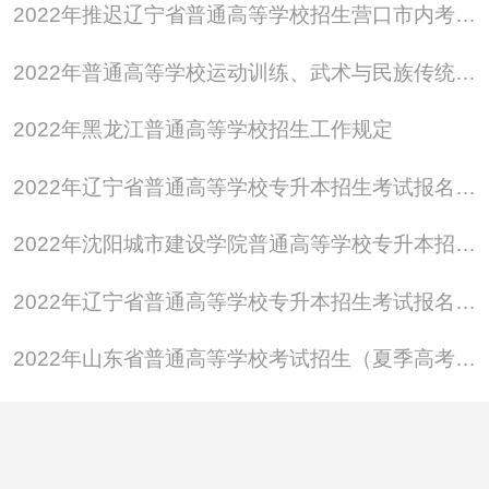
2022年推迟辽宁省普通高等学校招生营口市内考区考生体检工作的通知
业学校、中等专业学校、职业高级中学、技工学校）
应、往届毕业生报考高职（专科）院校，可以报名参
2022年普通高等学校运动训练、武术与民族传统体育专业招生报名工作开始
加高职（专科）分类考试招生。
2022年黑龙江普通高等学校招生工作规定
（八）户籍未迁入我省，但在我省中等职业学校（含
普通中等专业学校、中等专业学校、职业高级中学、
2022年辽宁省普通高等学校专升本招生考试报名开始
技工学校）就读的应届毕业生，可以报名参加高职
2022年沈阳城市建设学院普通高等学校专升本招生考试考生报名流程
（专科）分类考试招生。
（九）下列人员不得报考
2022年辽宁省普通高等学校专升本招生考试报名营口地区考生须知(图)
1.具有高等学历教育资格的高校在校生，或已被高校
2022年山东省普通高等学校考试招生（夏季高考）工作实施办法
录取并保留入学资格的学生；
2.高级中等教育学校非应届毕业的在校生；
3.在高级中等教育阶段非应届毕业年份以弄虚作假手
段报名并违规参加普通高校考试招生（包括全国统