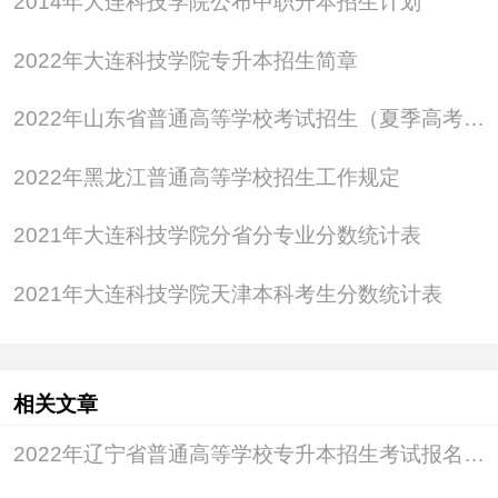
2014年大连科技学院公布中职升本招生计划
3.在我省定居，高中阶段在我省连续就读满3年，有我
省高中3年完整学籍且持有《中华人民共和国外国人
2022年大连科技学院专升本招生简章
永久居留证》（签发地为贵州省）的外国侨民。
2022年山东省普通高等学校考试招生（夏季高考）工作实施办法
（四）符合下列条件的考生，可以报名参加普通高等
学校招生体育或艺术类专业考试：
2022年黑龙江普通高等学校招生工作规定
1.符合我省2022年高考报名条件；
2021年大连科技学院分省分专业分数统计表
2.具有一定体育或艺术特长。
（五）符合我省2022年高考报名条件的考生，可以申
2021年大连科技学院天津本科考生分数统计表
请参加2022年3月高考听力考试。
（六）符合我省2022年高考报名条件、有报考外语外
贸类等有英语口语考试成绩要求的院校或专业意愿的
相关文章
考生，须报名参加高考英语口语考试。
2022年辽宁省普通高等学校专升本招生考试报名工作通知
（七）具有我省户籍的中等职业学校（含普通中等专