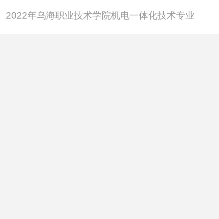
自治区高技能人才培训基地
2022年乌海职业技术学院机电一体化技术专业
·自治区示范性就业技能实训基地
自治区普法依法治理先进单位
·自治区就业培训先进院校
自治区优秀职业技能鉴定所
乌海市先进基层党组织
乌海市教育系统先进基层党组织
乌海市社会治安综合治理先进集体
·乌海市创建“零犯罪校园”先进集体
乌海市首批书法示范学校
·乌海市共青团工作先进集体
联系我们
乌海市文明单位
·乌海市先进教育集体
合作微信：
|
删除或更正信息：
xxxx@qq.com