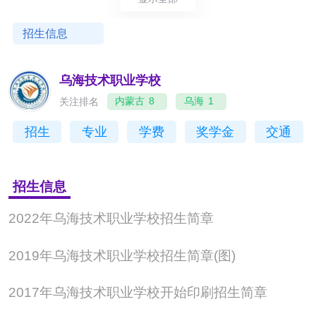
教师55人，占专任教师46.61%；研究生学历22人，
占专任教师18.64%；兼职教师28人，占专任教师
招生信息
25.42%。目前，学校有自治区学科带头人3人，自治
区师德先进个人1人，市级教学名师2人，市级师德标
乌海技术职业学校
兵及先进个人2人，自治区“草原英才工程”高技能团队
关注排名
内蒙古
8
乌海
1
1个，自治区“草原英才工程”高技能人才1人。有59个
招生
专业
学费
奖学金
交通
教学班，在校生近3200人，其中全日制在校生2046
人，工学结合班学生1070人，学校开设机电技术应
招生信息
用、工艺美术、计算机应用、汽车运用与维修、幼儿
2022年乌海技术职业学校招生简章
保育、美发与形象设计、中餐烹饪、护理、电气设备
运行与控制、建筑工程施工、会计事务、航空服务、
2019年乌海技术职业学校招生简章(图)
体育运动训练等13个专业，同时面向乌海及周边地区
2017年乌海技术职业学校开始印刷招生简章
开展岗前、岗位职业培训及职业技能等级认定工作。