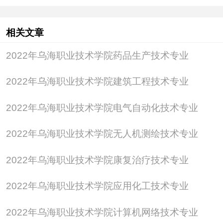
我校在党委的正确领导下和广大干部职工的共同努力
下，不断扩大办学规模，积极改善办学条件，努力提
相关文章
高人才培养质量，使职业教育得到了快速发展，先后
2022年乌海职业技术学院药品生产技术专业
荣获
·全国教育系统先进集体
2022年乌海职业技术学院建筑工程技术专业
国家中等职业教育改革发展示范学校
2022年乌海职业技术学院电气自动化技术专业
·国家级重点中等职业学校
中国硬笔书法名校
2022年乌海职业技术学院无人机测绘技术专业
·全国书法教育“百强”学校
2022年乌海职业技术学院康复治疗技术专业
中华优秀传统文化教育基地
全国校园媒体建设“百佳”示范校
2022年乌海职业技术学院应用化工技术专业
·自治区职业院校德育工作先进集体
2022年乌海职业技术学院计算机网络技术专业
自治区五四红旗团委