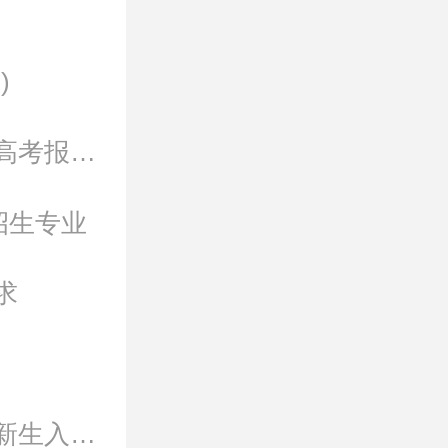
)
2022年石家庄冀联医学中等专业学校河北省单招高考报名具体证件要求
招生专业
求
2019年石家庄医学高等专科学校冀联校区中专部新生入学须知