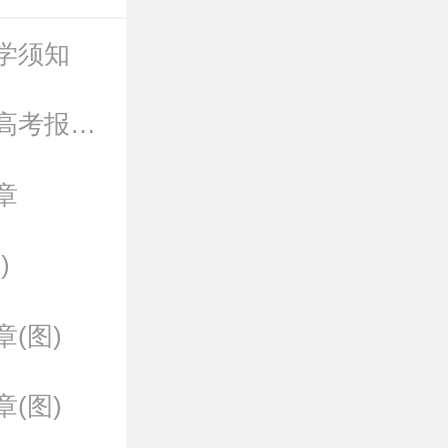
学须知
2022年石家庄冀联医学中等专业学校河北省单招高考报名具体证件要求
章
)
(图)
(图)