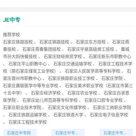
在校生2100人。河北商贸学校建校58年来培养了5万余名大中专毕业
生，为我省的经济发展和社会进步做出了积极贡献，是河北省职业教
育的骨干学校。河北商贸
JE中专
【国家重点】【公办】石家庄冀联医学中等专业学校
推荐学校
石家庄冀联医学中等专业学校，位于石家庄市和平西路697号，是河
石家庄铁路技校 、 石家庄铁路技校 、 石家庄东方技校 、 石家庄燕
北省教育厅批准的一所全日制普通中等专业学校。原冀联医学院由离
春技校 、 石家庄燕春集团技校 、 石家庄宇泉高级焊工技校 、 藁城
退休老干部于1987年创建，历经多年的艰苦创业,办学规模和教学质
市孙大妈快餐技校 、 石家庄财经商贸学校 、 石家庄新乐市职教中心
量均居全省民办学校前列。学校创建于1987年，学校秉承“立德树人”
、 石家庄平山职教中心 、 石家庄交通运输学校 、 石家庄工程技术学
的根本宗旨，坚持“三个负责”的办学态度，以实现“三得人才”的培养目
校（原石家庄煤炭工业学校） 、 石家庄人民医学高等专科学校 、 石
标为指导思想，结合医学院教学特点，设有解剖、形态、技能、基础
家庄晋州市职教中心 、 石家庄铁路职业技工学校 、 石家庄学院 、
护理、内科护理、外科护
石家庄冀联医学中等专业学校 、 石家庄美术职业学校（石家庄市第三
【国家重点】【公办】河北省交通职业技术学校
十五中学） 、 石家庄经济学校 、 石家庄农业学校 、 石家庄白求恩
医学院 、 石家庄幼儿师范高等专科学校 、 石家庄口腔专业学校 、
河北省交通职业技术学校（原省交通技工学校）成立于1978年。河
石家庄职业技术学院 、 石家庄文化传媒学校 、 石家庄工商职业学院
北省交通电视中等专业学校成立于1985年。两校合属办公，一套人马
、 石家庄铁路运输学校 、 石家庄铁道大学 、 石家庄电子信息学校
两块牌子，隶属交通厅。学校占地面积80余亩，建筑面积3.5万平方
、 石家庄工程技术学校
米，在校生分别为1600余人和3000余人，是贯彻国家“质量体系认证
石家庄中专网
石家庄中专排名
石家庄中专招生
标准”的省属全日制国家级重点职业技术学校。学校坐落于省会石家庄