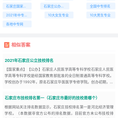
近郊藁城市区，校园占地面积130亩，其中校外训练场占地50亩，校
石家庄国家重点中专
石家庄公办中专
全国中专排名
园内建有教学楼、
2021年中专招生信息
10大女生专业
10大男生专业
【国家重点】【公办】石家庄市职教中心（石家庄市信息管理学
各地中专网
校）
石家庄装备制造学校是石家庄市教育局直属、国办中等职业学校，于
2019年7月由原石家庄市职业技术教育中心、石家庄市机械技工学校
相似答案
和石家庄市工业和信息化中专学校三所学校整合而成。学校占地210
亩，建筑面积10万平方米，实训设备总值6000余万元。学校目前是
2021年石家庄公立技校排名
中等职业教育国家改革发展示范学校、国家级重点职业学校、国家级
重点技工学校，是全国首批职业院校数字校园建设实验校、国家首批
【国家重点】【公办】石家庄人民医学高等专科学校石家庄人民医
示范职业技能鉴定所、国家技能型
学高等专科学校是经国家教育部批准的全日制普通高等专科学校。
学校创办于1992年，原名石家庄华医医学专修学院。创办初期，主
技校网数据中心
2021-11-18 14:40
要培养医学中等专业人才，先后被国家教育部评
石家庄市技校排名第一（石家庄市最好的技校是哪个）
根据网站关注排名数据显示，石家庄技校排名第一是河北经济管理
学校。（本数据非官方公布的排名数据，目前官方未公布技校排