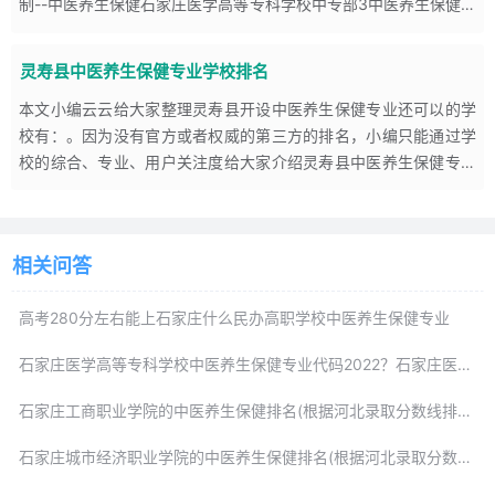
制--中医养生保健石家庄医学高等专科学校中专部3中医养生保健专
2）能指导患者进行八段锦的练习。
业介绍、石家庄医学高等专科学校
3）能指导患者进行五禽戏的练习。
灵寿县中医养生保健专业学校排名
4）能指导患者进行放松功、六字诀的练习。
5）能指导患者进行易筋经、少林内功的练习。
本文小编云云给大家整理灵寿县开设中医养生保健专业还可以的学
4、精神养生方面的技术能力
校有：。因为没有官方或者权威的第三方的排名，小编只能通过学
校的综合、专业、用户关注度给大家介绍灵寿县中医养生保健专业
1）能指导患者对人的情志活动正确认识。
学校排名。请各位学生和家长在确定报名时到校实地考察和了解具
2）能利用情志相胜的治疗方法缓解患者的不良情绪。
体情况。
3）能指导患者进行自我心理及情绪的调节。
（三）素质要求
相关问答
1、具有正确的专业思想，对本专业的性质、作用和价值有较明确和
高考280分左右能上石家庄什么民办高职学校中医养生保健专业
深刻的认识，愿意以专业知识和技能为人民服务，提高群众的健康
水平，促进患者养生。
石家庄医学高等专科学校中医养生保健专业代码2022？石家庄医学高等专科学校中医养生保健录取分数线（2021）
2、具有人文关怀精神，遵守行业道德行为规范，有良好的医患关
石家庄工商职业学院的中医养生保健排名(根据河北录取分数线排名)
系。
3、具有务实、严谨的科学态度。对工作负责，有计划有条理，精
石家庄城市经济职业学院的中医养生保健排名(根据河北录取分数线排名)
益求精，对人对事正直、诚实。