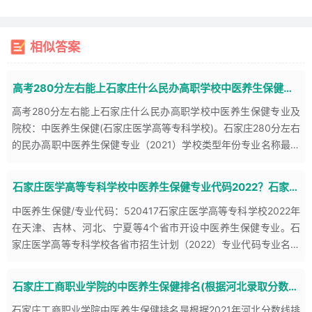
中医养生保健
一、学制及招生对象
相似答案
学制：三年 招生对象：高中毕业生
二、专业培养目标
高考280分左右能上石家庄什么民办高职学校中医养生保健专业
本专业主要培养适应社会主义现代化建设需要的德、智、体、美全
高考280分左右能上石家庄什么民办高职学校中医养生保健专业及
面发展，在掌握本专业所必备的基础医学和临床医学知识基础上，
院校：中医养生保健(石家庄医学高等专科学校)。石家庄280分左右
较系统掌握现代养生和中国传统养生医学基本理论、基本知识、基
的民办高职中医养生保健专业（2021）学校类型年份专业名称最低
分批次最低位次石家庄医学高等专科学校历史类2021中医
本技术，具有独立的实践操作能力，一定的发展潜力及创新精神的
“一专多能”高素质各级养生保健专业技术人才。
石家庄医学高等专科学校中医养生保健专业代码2022？石家庄医学高等专科学校中医养生保健录取分数线（2021）
三、人才培养规格（见附表2）
中医养生保健/专业代码：520417石家庄医学高等专科学校2022年
（一）知识要求
在天津、吉林、河北、宁夏等4个省市开设中医养生保健专业。石
1、具有与本专业相关的基础医学知识（如人体形态学、人体机能
家庄医学高等专科学校各省市招生计划（2022）专业代码专业名称
学、病理学、人体运动学、人体发育学等)。
地区批次学制人数学费520417中医养生保健河北专科
2、具有与本专业相关的临床医学知识，特别是中医诊断学、中医养
石家庄工商职业学院的中医养生保健排名(根据河北录取分数线排名)
生学等方面的临床医学知识。
石家庄工商职业学院中医养生保健排名是根据2021年河北分数线排