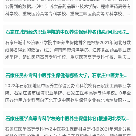
3、具有与本专业相关的中医基础知识，较系统地掌握中医养生保
名得到的数据。(注：江苏食品药品职业技术学院、楚雄医药高等专
健（如中医推拿、太极拳等)的基本理论知识。
科学校、重庆医药高等专科学校、重庆三峡医药高等专科学校、南
（1） 具有现代养生医学及养生治疗学的基本理论知识，并且较系
阳医学高等专科学校、长春医学高等专科学校、白城医学高等专科
统和深入地掌握针灸养生和功法养生的基本知识。
学
石家庄城市经济职业学院的中医养生保健排名(根据河北录取分数线排名)
（2） 具有一定的中药学、心理治疗和食疗学应用等的基本知识。
石家庄城市经济职业学院中医养生保健排名是根据2021年河北分数
（3） 具有一定的预防医学、社会医学、医学伦理学基本知识。
线排名得到的数据。(注：海南热带海洋学院、江苏食品药品职业技
（4） 具有一定的中医养生保健规划统筹的基本知识。
术学院、楚雄医药高等专科学校、重庆医药高等专科学校、重庆三
（5） 具有一门外语知识及医用统计学、计算机应用等基本知识。
峡医药高等专科学校、南阳医学高等专科学校、长春医学高等专科
（6） 具有相关临床医疗政策法规与行业规范的知识，熟悉《养生
学
石家庄民办专科中医养生保健有哪些大学，石家庄中医养生保健民办专科排名
保健行业规范》《医疗机构管理条例》、《医疗事故处理条例》、
2022年石家庄地区中医养生保健民办专科院校有石家庄工商职业学
《综合医院养生医学科管理规范》等法规或行业指导。
院、石家庄城市经济职业学院、石家庄医学高等专科学校。0年全
（二）能力要求
国各地民办专科面向河北开设中医养生保健专业有北京培黎职业学
1、针灸、推拿养生方面的技术能力
院、长春健康职业学院、日照航海工程职业学院、梧州医学高等专
1）能利用针灸学专业知识指导患者了解人体的腧穴经络等。
科学
石家庄医学高等专科学校的中医养生保健排名(根据河北录取分数线排名)
2）能从事针刺、艾灸、拔罐等针灸养生保健的实际操作。
石家庄医学高等专科学校中医养生保健排名是根据2021年河北分数
3）能进行头针、耳针等进行养生保健活动。