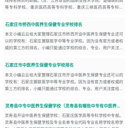
线排名得到的数据。(注：江苏食品药品职业技术学院、楚雄医药高
4）能利用足部反射区、手部反射区、面部反射区等进行疾病诊断
等专科学校、重庆医药高等专科学校、重庆三峡医药高等专科学
和具体制定养生保健康复工作。
校、南阳医学高等专科学校、长春医学高等专科学校、白城医学高
5）能利用推拿各种手法对常见疾病进行初步诊断。
等专
石家庄市桥西中医养生保健专业学校排名
6）能为患者进行手法治疗、推拿治疗及牵引治疗。
本文小编云云给大家整理石家庄市桥西开设中医养生保健专业还可
7）能利用各种推拿按摩手法进行预防保健操作。
以的学校有：石家庄冀联医学中等专业学校。因为没有官方或者权
8）能为患者进行物理因子保健，如电疗、热疗、冷疗、光疗、水
威的第三方的排名，小编只能通过学校的综合、专业、用户关注度
疗、磁疗等。
给大家介绍石家庄市桥西中医养生保健专业学校排名。请各位学生
2、食药养生方面的技术能力
和家长在
石家庄市中医养生保健专业学校排名
1）能指导患者对日常生活中的各种食材进行分类 。
2）能指导患者利用各种食材进行日常食物养生保健。
本文小编云云给大家整理石家庄市开设中医养生保健专业还可以的
学校有：石家庄冀联医学中等专业学校。因为没有官方或者权威的
3）能指导患者对中药及其功效进行初步分类认识 。
第三方的排名，小编只能通过学校的综合、专业、用户关注度给大
4）能指导患者利用所掌握中药材进行疾病的预防。
家介绍石家庄市中医养生保健专业学校排名。请各位学生和家长在
5）能指导患者在不同体质及各生理阶段选择合适的养生预防药材
确定报名
灵寿县中专中医养生保健学校（灵寿县有哪些中专有中医养生保健专业）
进行养生保健。
3、功法养生方面的技术能力
灵寿县开设中医养生保健学校：石家庄医学高等专科学校中专部。
灵寿县中医养生保健学校及专业名单专业代码专业名称学校名称学
1）能指导患者进行太极拳练习。