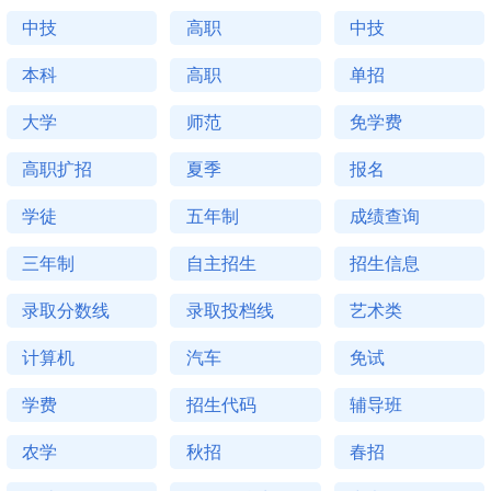
中技
高职
中技
本科
高职
单招
大学
师范
免学费
高职扩招
夏季
报名
学徒
五年制
成绩查询
三年制
自主招生
招生信息
录取分数线
录取投档线
艺术类
计算机
汽车
免试
学费
招生代码
辅导班
农学
秋招
春招