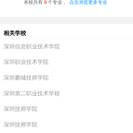
本校共有
9
个专业，
点击浏览更多专业
库建设立项。2012年，入选教育部“中德职教汽车机电合
作项目”试点院校；2014年获国家高等职业教育数字媒体
专业群教学资源库立 项；2015年，深圳市人力资源与社
相关学校
会保障局同意批准我校设立博士后创新实践基地。
深圳信息职业技术学院
深圳职业技术学院
深圳信息职业技术学院招生专业
深圳鹏城技师学院
院系名
专业名称：
深圳第二职业技术学校
称：
软件学
软件技术、计算机信息管理、嵌入式技术
深圳技师学院
院
移动互联应用技术
深圳技师学院
电子通
移动通信技术、应用电子技术、通信技术