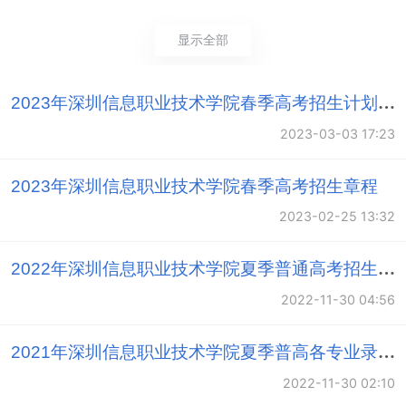
媒体学院、机电工程学院、交通与环境学院、商务管理
显示全部
学院（兼电子商务学院）、财经学院、应用外语学院、
学院、公 共课教学部、思想政治理论课教学部、信息技
2023年深圳信息职业技术学院春季高考招生计划公布
术研究所、职业教育研究所等10院2部2所；开设信息类
2023-03-03 17:23
为主的专业45个。现有国家骨干校重点建设专业4个，国
家高等职业学校提升专业服务产业发展能力建设专业2
2023年深圳信息职业技术学院春季高考招生章程
个，国家高等职业教育教学资源库建设项目2个，广东省
2023-02-25 13:32
示范性专业4个，省级重点建设专业6个；国家级精 品课
程7门、省级精品课程24门、省级思想政治理论优质建设
2022年深圳信息职业技术学院夏季普通高考招生计划表
课程2门。
2022-11-30 04:56
学校坚持校企合作办学，协同创新育人，设有“三会
2021年深圳信息职业技术学院夏季普高各专业录取分数一览表
两办”推进校企合作，与行业协会、著名企业共建了 4 个
2022-11-30 02:10
二级学院。学校用2 万平米实训场地，引企入校，合作共