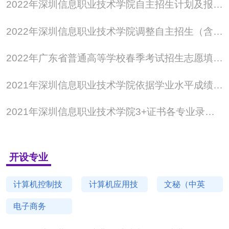
学校坚持科研引领，服务社会。现有国家自然科学
2022年深圳信息职业技术学院自主招生计划及报考指南
基金等国家级项目18项、省市级科研项目296项，教研课
2022年深圳信息职业技术学院调整自主招生（含中职免试）报考要求的温馨提示
题国家级6 项、省市级37项，有广东省高校工程技术开
发中心1个，深圳市重点实验室1个，深圳市工程实验室2
2022年广东省普通高等学校春季考试招生志愿填报工作通知
个，深圳市首批教育科研专家工作室1个。获得国家级高
2021年深圳信息职业技术学院依据学业水平成绩招生录取分数一览表
等 学校教学成果一等奖1项、二等奖2项，省级教学成果
一等奖2项，广东省科学技术二等奖2项、三等奖2项，深
2021年深圳信息职业技术学院3+证书各专业录取分数一览表
圳市科技进步奖2项，深圳市科技创新奖2项，深 圳市科
学技术奖自然科学奖1项。
开设专业
学校跨越发展，已跻身全国高职“第一方阵”。2004
年，学校成为“国家示范性软件职业技术学院”建设院
计算机控制技
计算机应用技
文秘（中英
校；2007年，以优异成绩通过教育部人才培养工作水平
术
术
文）
电子商务
评估；2010年，成为国家骨干高职院校建设单位；2011
年，获国家高等职业教育网络技术专业共 享型教学资源