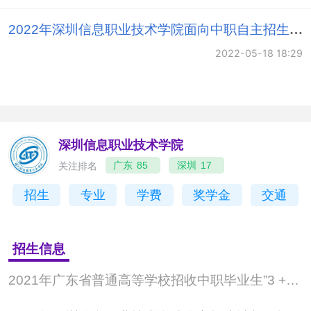
上、干得好”，毕业生总体就业率均在98%以上。很多毕
业生被华为、腾讯、深圳地铁、中国联通等著名企业录
2022年深圳信息职业技术学院面向中职自主招生职业技能考核（面试）大纲
用，产生了被《华尔街日报》报 道为“中国年轻90后千万
2022-05-18 18:29
富豪”丁仕源等创业典型。
学校积极引进国际先进教学资源，不断形成国际化
办学特色。2006年起，学校与英国兰开夏中央大学合作
深圳信息职业技术学院
开设电子设计 自动化本科专业；2012年，学校成为教育
关注排名
广东
85
深圳
17
部“中德职教汽车机电合作项目”试点院校；2013年，学
校与澳大利亚埃迪斯科文大学签署专本连续课程合作协
招生
专业
学费
奖学金
交通
议，按2+2合作模式和 3+1.5合作模式开展专本连续课程
合作；学校还与台湾的朝阳科技大学、树德科技大学、
招生信息
龙华科技大学、东南科技大学、昆山科技大学等13所高
2021年广东省普通高等学校招收中职毕业生”3 +专业技能课程证书”考试招生工作通知
校开展了交流 生等合作项目。