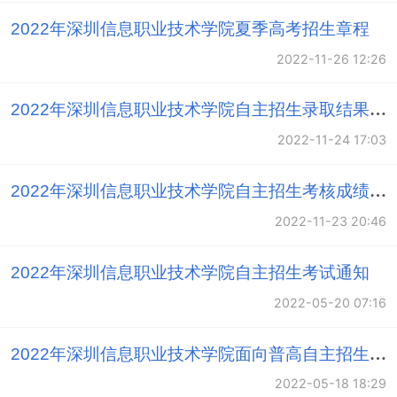
建实践教学基地。第一批与企业合作项目 14 项，中国移
2022年深圳信息职业技术学院夏季高考招生章程
动广东省公司等首批 8 家著名企业进入。学校有国家级
2022-11-26 12:26
高等职业教育实训基地 2 个，省级高等职业教育实训基
地 7 个，省级大学生校外实践教学基地 9 个，深圳市高
2022年深圳信息职业技术学院自主招生录取结果公告
职教育校外公共实训基地 6 个。
2022-11-24 17:03
学校建构高素质高技能人才培养机制，不断提升高
2022年深圳信息职业技术学院自主招生考核成绩公示
就业率、高满意度办学效益。现有全日制在校生16088
2022-11-23 20:46
人，学校坚持 产教融合、校企合作、因材施教、特色发
展。近三年，学生参加专业技能竞赛获国家级奖项159
2022年深圳信息职业技术学院自主招生考试通知
个，省级二等奖以上120个，2011年至2013年夺得全国
2022-05-20 07:16
信息安全大赛三连冠；2012年，获全国高校NOC大赛高
奖；2014年获首届“挑战杯—彩虹人生”职业学校创新创
2022年深圳信息职业技术学院面向普高自主招生“校测”（面试）大纲
效创业大赛全国一等奖。毕业生“下得 去、留得住、用得
2022-05-18 18:29