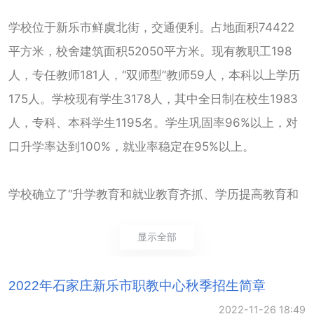
学校位于新乐市鲜虞北街，交通便利。占地面积74422
平方米，校舍建筑面积52050平方米。现有教职工198
人，专任教师181人，“双师型”教师59人，本科以上学历
175人。学校现有学生3178人，其中全日制在校生1983
人，专科、本科学生1195名。学生巩固率96%以上，对
口升学率达到100%，就业率稳定在95%以上。
学校确立了“升学教育和就业教育齐抓、学历提高教育和
短期培训教育并举”的“四驱”办学指导思想，开办有航空
显示全部
服务、计算机、学前教育等8个对口升学类专业，设有工
业机器人、机械加工、汽车运用与维修等16个就业类专
2022年石家庄新乐市职教中心秋季招生简章
业。拥有教育、专、本科学历提升，覆盖县乡村的培训
2022-11-26 18:49
网络。实施低压电工、电气焊操作技术、农民科技培