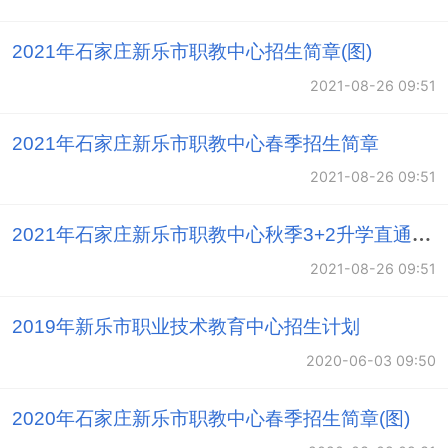
训、农药培训、幼儿园保育员培训，年培训量达到4463
2021年石家庄新乐市职教中心招生简章(图)
人次。在服务三农、新型职业农民培训、校企合作等方
2021-08-26 09:51
面成绩优异，深受社会好评，充分发挥了职教龙头作
用。
2021年石家庄新乐市职教中心春季招生简章
2021-08-26 09:51
学校教学生活设施齐备，全部教室实现了多媒体教学。
2021年石家庄新乐市职教中心秋季3+2升学直通车高一新生预报名说明
学校教学仪器设备总值1615万元，实训开出率达98%以
2021-08-26 09:51
上。所有专业均配有高标准的实验实训室，其中，机械
加工、应用电子技术为省级重点实训基地。建有集电子
2019年新乐市职业技术教育中心招生计划
型文献、阅览、咨询、培训、服务为一体的现代化多功
2020-06-03 09:50
能阅览室。建有校园网，实现了全区域无线上网。图书
馆藏书68600册，其中专业图书20600册，报刊138
2020年石家庄新乐市职教中心春季招生简章(图)
种，各类资料齐全。