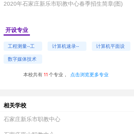
2020年石家庄新乐市职教中心春季招生简章(图)
石家庄新乐市职教中心师资力量
开设专业
学校拥有一支实力雄厚、素质过硬、结构合理的师资队
工程测量--工
计算机速录--
计算机平面设
伍，现有高级教师49人，中级教师87人，高级技师65
程勘测、地形
文字信息和数
计--桌面排版
数字媒体技术
人。
地籍测绘
据处理会议记
技术图文信息
应用--数字影
录服务与管理
处理平面广告
本校共有
11
个专业，
点击浏览更多专业
像拍摄、数字
数据录入与处
设计与制作数
成像及后期处
理
码照片艺术处
理技术、数字
理
相关学校
视频（DV）
石家庄新乐市职教中心设施设备
拍摄与制作、
石家庄新乐市职教中心
数字影音后期
制作