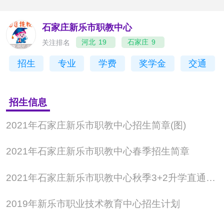
技术应用、电子技术应用、学前教育、旅游服务与管
石家庄新乐市职教中心
理、会计电算化、计算机
关注排名
河北
19
石家庄
9
招生
专业
学费
奖学金
交通
石家庄新乐市职教中心免学费、助学金政策
招生信息
强大的政策优势：国家重视并大力发展职业教育，所有
2021年石家庄新乐市职教中心招生简章(图)
全日制在校生免学费。一、二年级在校涉农专业学生和
2021年石家庄新乐市职教中心春季招生简章
非涉农专业家庭经济困难的学生，每年资助2000元。建
档立卡家庭经济困难学生实现“三免一助”（三免一助：免
2021年石家庄新乐市职教中心秋季3+2升学直通车高一新生预报名说明
学费、免住宿费、免费提供教科书、享受国家助学金）
2019年新乐市职业技术教育中心招生计划
政策。