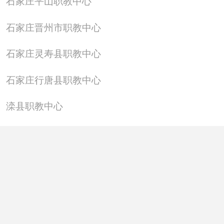
石家庄平山职教中心
学校建有高标准的实训大楼：内设数控车间、机加工车
间、钳工车间、焊接车间、微机室、旅游餐饮实训室、
石家庄晋州市职教中心
电子电工实验实训室、农学实验实训室、舞蹈室、琴
室、办公自动化室、数码暗房；学校配备实训基地、汽
石家庄灵寿县职教中心
修实习基地、拥有高标准的教学楼、高质量的塑胶操
石家庄行唐县职教中心
场、宽敞明亮的宿舍楼、干净整洁的食堂等完善的设
施。
滦县职教中心
石家庄新乐市职教中心合作办学
畅通的就业渠道：学校与北京、天津新区、青岛、保