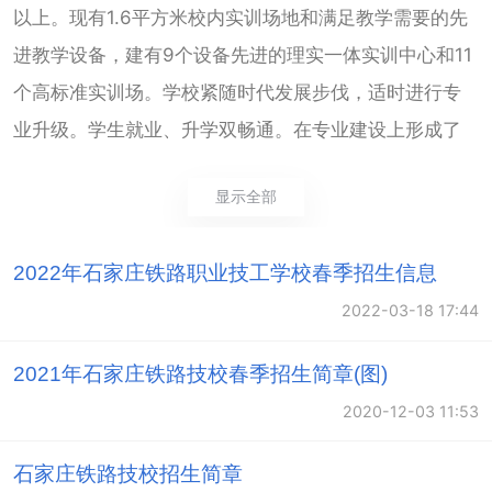
以上。现有1.6平方米校内实训场地和满足教学需要的先
进教学设备，建有9个设备先进的理实一体实训中心和11
个高标准实训场。学校紧随时代发展步伐，适时进行专
业升级。学生就业、升学双畅通。在专业建设上形成了
铁路特色鲜明、路地两用专业并举的发展格局。
显示全部
学校坚持以人、能力为重、全面发展的育人理念，以高
素质“双师型”教师队伍为引领，充分发挥学科带头人、骨
2022年石家庄铁路职业技工学校春季招生信息
干教师的示范带动作用，不断更新教学内容，改革教学
2022-03-18 17:44
方法，提高教学质量。
学校坚持走校企合作之路、推进产教融合发展，逐步形
2021年石家庄铁路技校春季招生简章(图)
成了“面向市场、厂校共建、校企合作”的办学格局。近年
2020-12-03 11:53
来，学校与200余家大型企事业单位建立了长期稳定的合
作关系，实现了资源共享和合作共赢，为学生就业开辟
石家庄铁路技校招生简章