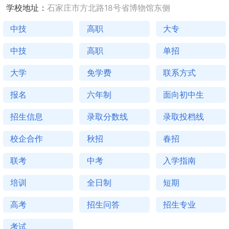
学校地址：
石家庄市方北路18号省博物馆东侧
中技
高职
大专
中技
高职
单招
大学
免学费
联系方式
报名
六年制
面向初中生
招生信息
录取分数线
录取投档线
校企合作
秋招
春招
联考
中考
入学指南
培训
全日制
短期
高考
招生问答
招生专业
考试