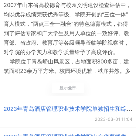
2007年山东省高校德育与校园文明建设检查评估中，
均以优异成绩荣获优秀等级。学院开创的“三位一体”
育人模式，“两点三全一融合”的特色德育模式，都得
到了评估专家和广大学生及用人单位的一致好评。教
育部、省政府、教育厅等各级领导莅临学院视察时，
对学院的办学实力和教学质量给予了高度评价。
学院位于青岛崂山风景区，占地面积800多亩，建
筑面积23余万平方米。校园环境优雅，秩序井然。多
媒体教室、语音室、机房、校园网、校园电台、电视
显示全部
台等现代教学设施设备先进。图书馆馆藏丰富，管理
规范。
学院依托行业办学优势，围绕就业需求，强化校企
2023年青岛酒店管理职业技术学院单独招生和综合评价招生考试温馨提示
合作，先后与上百家业内知名企事业单位建立校企合
2023-03-01 11:04
作关系，突出实践教学，充分利用不断完善的校内各