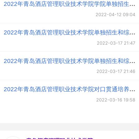
2022年青岛酒店管理职业技术学院学院单独招生、综合评价招生章程
合作协议，在互派留学生、师资交流、课程建设等多
2022-04-12 09:04
方面，开展了广泛而深入的教育合作。
多年来，学院积极探索和创新教学模式，在长期的
2022年青岛酒店管理职业技术学院单独招生和综合评价招生考试成绩申请复核程序
办学实践中逐步形成并大力实施以提高学生综合素
2022-03-17 21:47
质、促进学生全面发展为宗旨，以强化专业技能、突
出外语能力、提升人文素养为重点的"三位一体"的人
2022年青岛酒店管理职业技术学院单独招生和综合评价招生考试成绩查询说明
才培养模式，人才培养质量获得广泛好评，学院办学
2022-03-17 21:46
水平得到社会各界的充分认可。录取分数线、毕业生
就业率、就业质量连年提高，毕业生受到用人单位的
2022年青岛酒店管理职业技术学院对口贯通培养转段测试及录取工作实施方案
广泛欢迎。
2022-03-16 19:58
经过多年的文化积淀，学院在省内同类高校中率先
导入ci系统，提炼学院文化精神，明确学院发展愿
景，确定了 “勤、真、灵、雅”的校训，树立了“爱心、
实力、责任”的校风，弘扬微笑文化，完善服务理念，