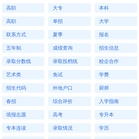
高职
大专
本科
高职
单招
大学
联系方式
夏季
报名
五年制
成绩查询
招生信息
录取分数线
录取投档线
校企合作
艺术类
免试
学费
招生代码
外地户口
厨师
春招
综合评价
入学指南
填报志愿
高考
专升本
专本连读
录取情况
学历