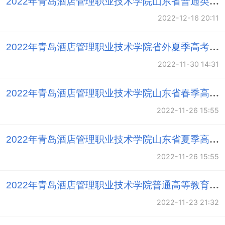
2022年青岛酒店管理职业技术学院山东省普通类录取分数线
类实验实训室，校内校外各实习基地，大力推进实践
教学。同时，建立健全订单式教育、工学交替、顶岗
2022-12-16 20:11
实习等各种教学模式，把理论教学与产业一线的实践
2022年青岛酒店管理职业技术学院省外夏季高考分专业计划表
教学紧密结合到一起，大大提高了学生的实际动手能
力和岗位群适应能力。
2022-11-30 14:31
学院不断拓展国内、国际教育合作，积极融入到高
2022年青岛酒店管理职业技术学院山东省春季高考分专业计划表
等教育发展的大潮中。定期选派教师到国外大学和企
事业机构进行学术交流、访问考察和职业培训，同
2022-11-26 15:55
时，邀请国外的教育专家和行业专家来讲学授课。短
2022年青岛酒店管理职业技术学院山东省夏季高考分专业计划表
短几年间，学院先后与美国、英国、法国、德国、澳
大利亚、瑞士、加拿大、日本、新加坡、韩国等十几
2022-11-26 15:55
个国家高等教育机构和有关行业组织建立了广泛的联
2022年青岛酒店管理职业技术学院普通高等教育招生章程
系，并与山东大学、北大青鸟教育集团、美国饭店业
2022-11-23 21:32
协会、新加坡莎顿商学院、瑞士洛桑酒店管理学院、
韩国湖南大学等业内知名高等院校和教育机构签署了