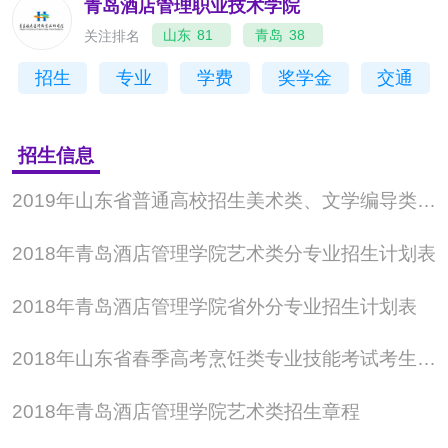
形成了特色鲜明的校园文化生态。学院将继续坚持“专
青岛酒店管理职业技术学院
业领先、就业导向、产教结合、品牌制胜”的办学方
关注排名
山东
81
青岛
38
针，以国际化的教育和服务为酒店及相关产业培养具
招生
专业
学费
奖学金
交通
有可持续发展能力的职业化人才，立志在美丽的青岛
创建一所式、国际化、特色鲜明的高品质酒店管理职
招生信息
业技术学院。
2019年山东省普通高校招生美术类、文学编导类专业统一考试合格分数线
2018年青岛酒店管理学院艺术类分专业招生计划表
2018年青岛酒店管理学院省外分专业招生计划表
2018年山东省春季高考烹饪类专业技能考试考生须知
2018年青岛酒店管理学院艺术类招生章程