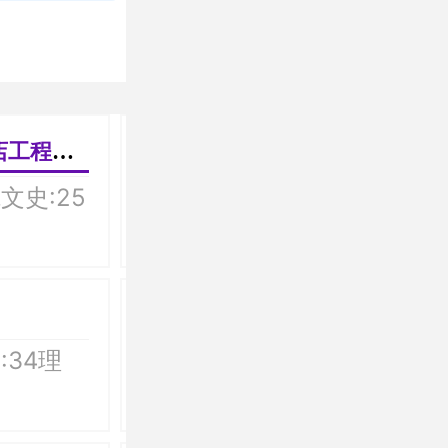
管理）
电子商务
文史:25
学院:信息技术学院文史:
理工:
旅游管理
:34理
学院:旅游与酒店管理学院
科类:文理兼收文史:80理
工:30备注: