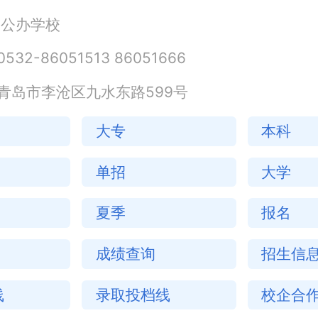
公办学校
0532-86051513 86051666
青岛市李沧区九水东路599号
大专
本科
单招
大学
夏季
报名
成绩查询
招生信
线
录取投档线
校企合