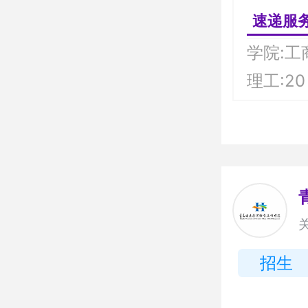
速递服
学院:工
理工:20
招生