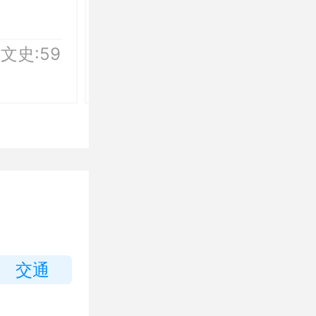
酒店管理
文史:59
学院:旅游与酒店管理学院
科类:文理兼收文史:500,40
理工:170,10备注: ,中外合
作办学
交通