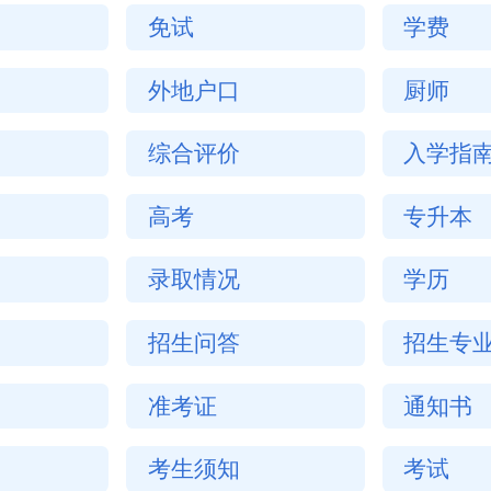
免试
学费
外地户口
厨师
综合评价
入学指
高考
专升本
录取情况
学历
招生问答
招生专
准考证
通知书
考生须知
考试