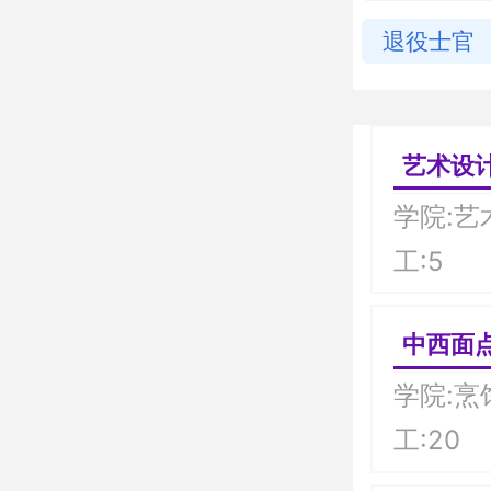
退役士官
艺术设
学院:艺
工:5
中西面
学院:烹
工:20