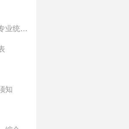
2019年山东省普通高校招生美术类、文学编导类专业统一考试合格分数线
表
须知